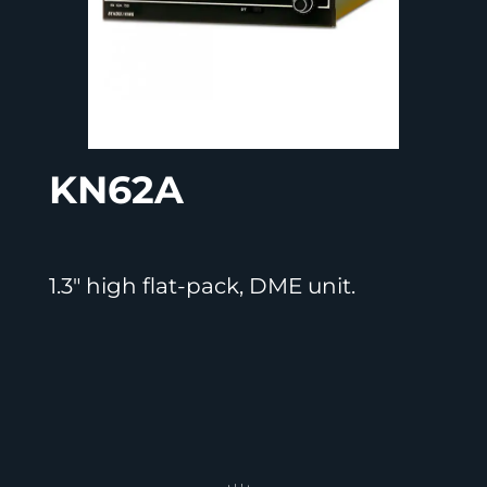
KN62A
1.3″ high flat-pack, DME unit.