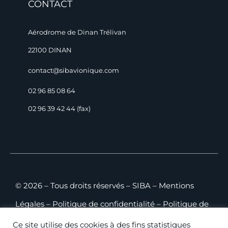
CONTACT
Aérodrome de Dinan Trélivan
22100 DINAN
contact@sibavionique.com
02 96 85 08 64
02 96 39 42 44 (fax)
© 2026 – Tous droits réservés – SIBA –
Mentions
Légales
–
Politique de confidentialité
–
Politique de
cookies
–
Plan du site
–
CGV B2C
–
CGV B2B
Ce site utilise des cookies à des fins statistiques