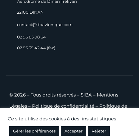
Aérodrome de Dinan Trélivan
22100 DINAN
contact@sibavionique.com
02 96 85 08 64
02 96 39 42 44 (fax)
© 2026 – Tous droits réservés – SIBA –
Mentions
Légales
–
Politique de confidentialité
–
Politique de
cookies
–
Plan du site
–
CGV B2C
–
CGV B2B
Ce site utilise des cookies à des fins statistiques
Gérer les préférences
Accepter
Rejeter
Conception
SHEBAM!
– Hébergement WEB:
CAMDSI