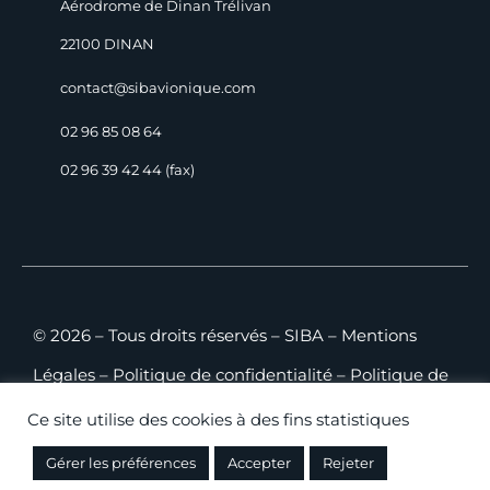
Aérodrome de Dinan Trélivan
22100 DINAN
contact@sibavionique.com
02 96 85 08 64
02 96 39 42 44 (fax)
© 2026 – Tous droits réservés – SIBA –
Mentions
Légales
–
Politique de confidentialité
–
Politique de
cookies
–
Plan du site
–
CGV B2C
–
CGV B2B
Ce site utilise des cookies à des fins statistiques
Gérer les préférences
Accepter
Rejeter
Conception
SHEBAM!
– Hébergement WEB:
CAMDSI