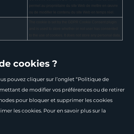
permet au propriétaire du site Web de mettre en œuvre
ou de modifier le contenu du site Web en temps réel.
The cookie is set by the GDPR Cookie Consent plugin
and is used to store whether or not user has consented
to the use of cookies. It does not store any personal data.
de cookies ?
us pouvez cliquer sur l’onglet “Politique de
rmettant de modifier vos préférences ou de retirer
hodes pour bloquer et supprimer les cookies
mer les cookies. Pour en savoir plus sur la