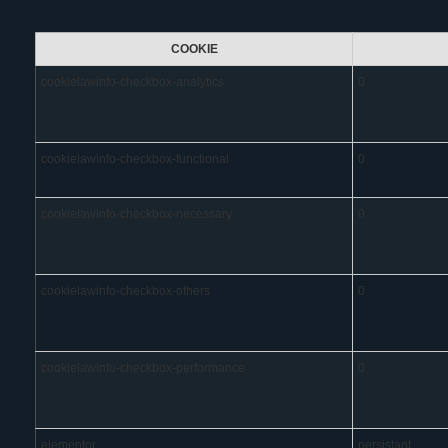
COOKIE
cookielawinfo-checkbox-analytics
0
cookielawinfo-checkbox-functional
0
cookielawinfo-checkbox-necessary
0
cookielawinfo-checkbox-others
0
cookielawinfo-checkbox-performance
0
elementor
persistant