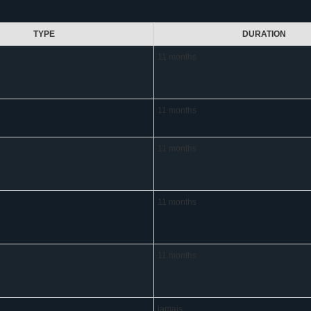
TYPE
DURATION
11 months
11 months
11 months
11 months
11 months
jamais