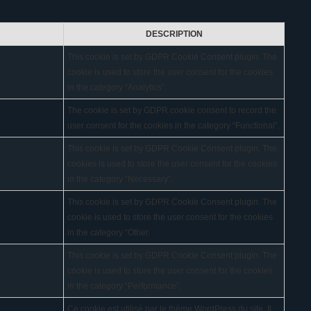
DESCRIPTION
This cookie is set by GDPR Cookie Consent plugin. The
cookie is used to store the user consent for the cookies
in the category “Analytics”.
The cookie is set by GDPR cookie consent to record the
user consent for the cookies in the category “Functional”.
This cookie is set by GDPR Cookie Consent plugin. The
cookies is used to store the user consent for the cookies
in the category “Necessary”.
This cookie is set by GDPR Cookie Consent plugin. The
cookie is used to store the user consent for the cookies
in the category “Other.
This cookie is set by GDPR Cookie Consent plugin. The
cookie is used to store the user consent for the cookies
in the category “Performance”.
Ce cookie est utilisé par le thème WordPress du site. Il