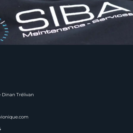
Dinan Trélivan
vionique.com
4