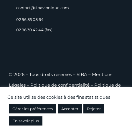
contact@sibavionique.com
02 96 85 08 64
02 96 39 42 44 (fax)
© 2026 – Tous droits réservés – SIBA –
Mentions
Légales
–
Politique de confidentialité
–
Politique de
cookies
–
Plan du site
–
CGV B2C
–
CGV B2B
Ce site utilise des cookies à des fins statistiques
Gérer les préférences
Accepter
Rejeter
Conception
SHEBAM!
– Hébergement WEB:
CAMDSI
En savoir plus