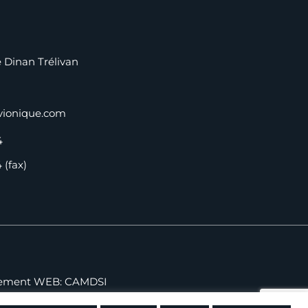
Dinan Trélivan
vionique.com
4
 (fax)
ement WEB:
CAMDSI