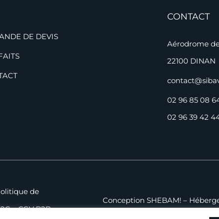
CONTACT
ANDE DE DEVIS
Aérodrome de 
FAITS
22100 DINAN
TACT
contact@siba
02 96 85 08 6
02 96 39 42 44
olitique de
Conception
SHEBAM!
– Héberg
B2C
–
CGV B2B