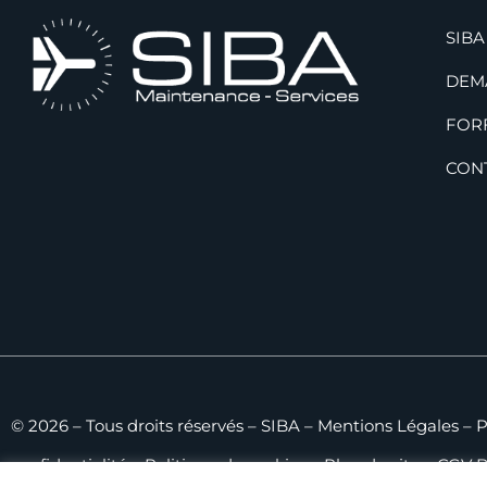
SIBA
DEM
FOR
CON
© 2026 – Tous droits réservés – SIBA –
Mentions Légales
–
P
confidentialité
–
Politique de cookies
–
Plan du site
–
CGV 