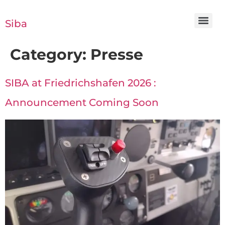
Siba
Category:
Presse
SIBA at Friedrichshafen 2026 :
Announcement Coming Soon