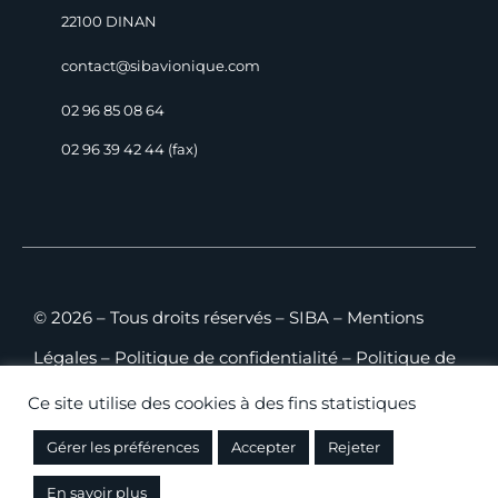
22100 DINAN
contact@sibavionique.com
02 96 85 08 64
02 96 39 42 44 (fax)
© 2026 – Tous droits réservés – SIBA –
Mentions
Légales
–
Politique de confidentialité
–
Politique de
cookies
–
Plan du site
–
CGV B2C
–
CGV B2B
Ce site utilise des cookies à des fins statistiques
Gérer les préférences
Accepter
Rejeter
Conception
SHEBAM!
– Hébergement WEB:
CAMDSI
En savoir plus