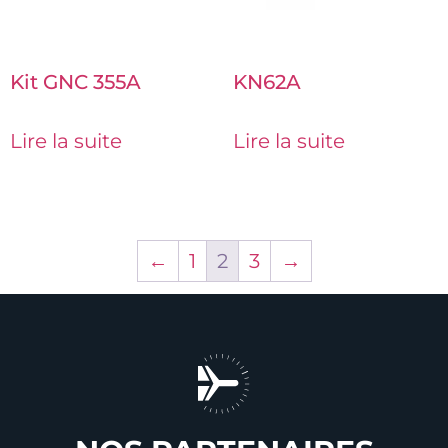
Kit GNC 355A
KN62A
Lire la suite
Lire la suite
←
1
2
3
→