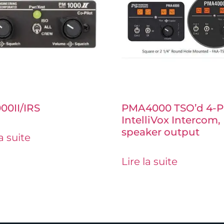
00II/IRS
PMA4000 TSO’d 4-P
IntelliVox Intercom,
speaker output
la suite
Lire la suite